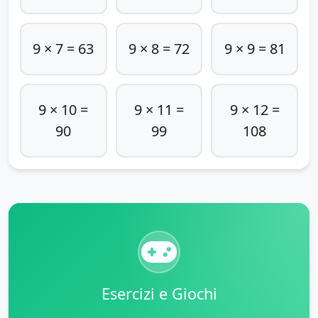
9 × 7 = 63
9 × 8 = 72
9 × 9 = 81
9 × 10 =
9 × 11 =
9 × 12 =
90
99
108
Esercizi e Giochi