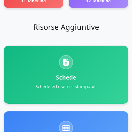
11 Tabellina
12 Tabellina
Risorse Aggiuntive
Schede
Schede ed esercizi stampabili