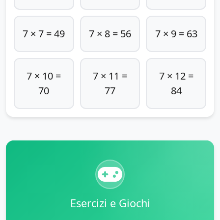
7 × 7 = 49
7 × 8 = 56
7 × 9 = 63
7 × 10 =
7 × 11 =
7 × 12 =
70
77
84
Esercizi e Giochi