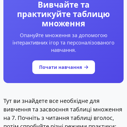
Вивчайте та
практикуйте таблицю
множення
Опануйте множення за допомогою
інтерактивних ігор та персоналізованого
навчання.
Почати навчання
Тут ви знайдете все необхідне для
вивчення та засвоєння таблиці множення
на 7. Почніть з читання таблиці вголос,
потім спробуйте різні режими практики: