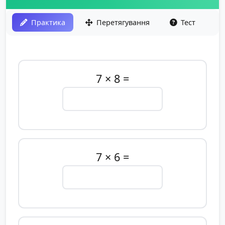
Практика
Перетягування
Тест
7 × 8 =
7 × 6 =