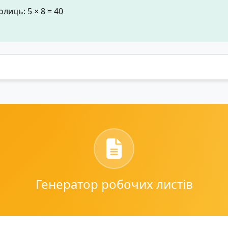
лиць: 5 × 8 = 40
Генератор робочих листів