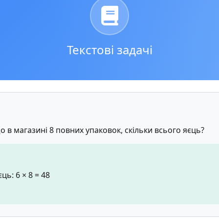
Текстові задачі
о в магазині 8 повних упаковок, скільки всього яєць?
ь: 6 × 8 = 48