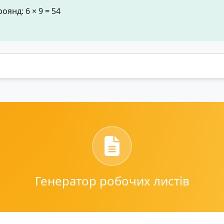
оянд: 6 × 9 = 54
Генератор робочих листів