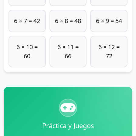
6 × 7 = 42
6 × 8 = 48
6 × 9 = 54
6 × 10 =
6 × 11 =
6 × 12 =
60
66
72
Práctica y Juegos