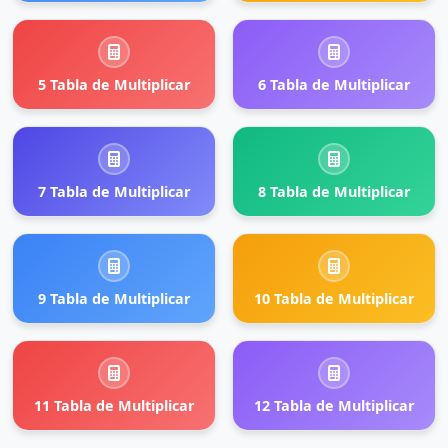
5 Tabla de Multiplicar
6 Tabla de Multiplicar
7 Tabla de Multiplicar
8 Tabla de Multiplicar
9 Tabla de Multiplicar
10 Tabla de Multiplicar
11 Tabla de Multiplicar
12 Tabla de Multiplicar