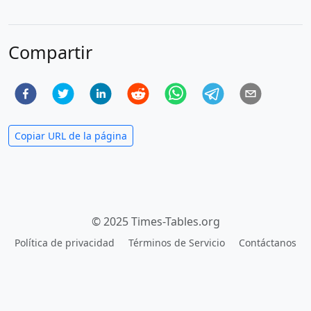
Compartir
Copiar URL de la página
© 2025 Times-Tables.org
Política de privacidad
Términos de Servicio
Contáctanos