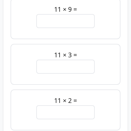
11 × 9 =
11 × 3 =
11 × 2 =