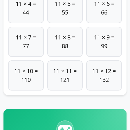
11 × 4 =
11 × 5 =
11 × 6 =
44
55
66
11 × 7 =
11 × 8 =
11 × 9 =
77
88
99
11 × 10 =
11 × 11 =
11 × 12 =
110
121
132