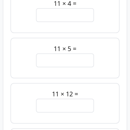
11 × 4 =
11 × 5 =
11 × 12 =