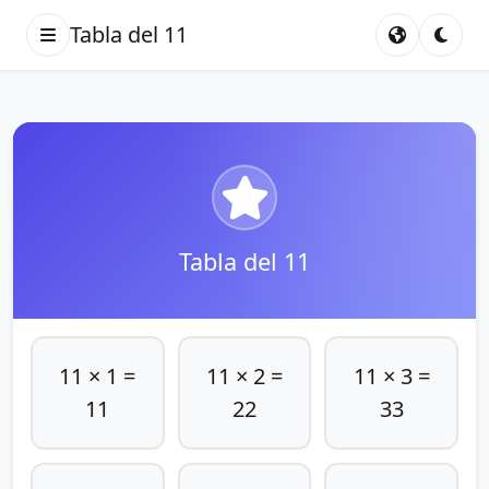
Tabla del 11
Tabla del 11
11 × 1 =
11 × 2 =
11 × 3 =
11
22
33