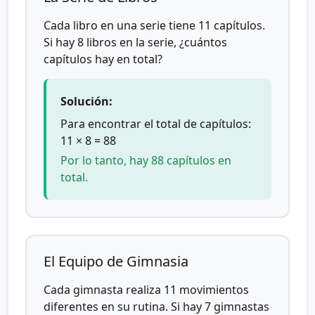
Cada libro en una serie tiene 11 capítulos.
Si hay 8 libros en la serie, ¿cuántos
capítulos hay en total?
Solución:
Para encontrar el total de capítulos:
11 × 8 = 88
Por lo tanto, hay 88 capítulos en
total.
El Equipo de Gimnasia
Cada gimnasta realiza 11 movimientos
diferentes en su rutina. Si hay 7 gimnastas