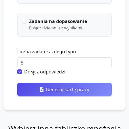
Zadania na dopasowanie
Połącz działania z wynikami
Liczba zadań każdego typu
Dołącz odpowiedzi
Generuj kartę pracy
Wybierz inną tabliczkę mnożenia