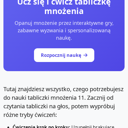
Ucz się i ćwicz tabliczkę
mnożenia
Opanuj mnożenie przez interaktywne gry,
zabawne wyzwania i spersonalizowaną
naukę.
Rozpocznij naukę
Tutaj znajdziesz wszystko, czego potrzebujesz
do nauki tabliczki mnożenia 11. Zacznij od
czytania tabliczki na głos, potem wypróbuj
różne tryby ćwiczeń:
Ćwiczenia krok po kroku:
Uzupełnij brakujące