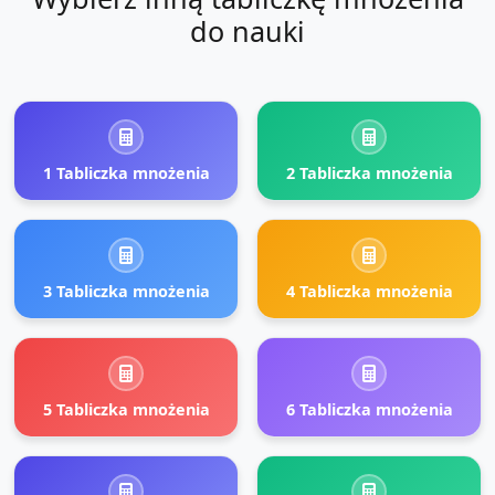
do nauki
1 Tabliczka mnożenia
2 Tabliczka mnożenia
3 Tabliczka mnożenia
4 Tabliczka mnożenia
5 Tabliczka mnożenia
6 Tabliczka mnożenia