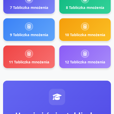
7 Tabliczka mnożenia
8 Tabliczka mnożenia
9 Tabliczka mnożenia
10 Tabliczka mnożenia
11 Tabliczka mnożenia
12 Tabliczka mnożenia