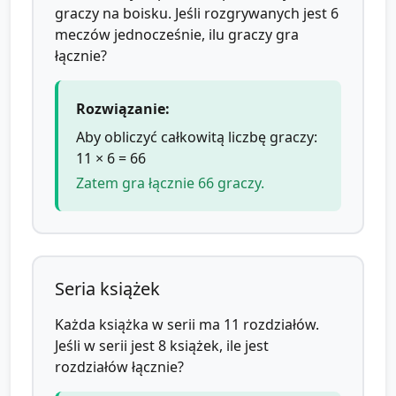
graczy na boisku. Jeśli rozgrywanych jest 6
meczów jednocześnie, ilu graczy gra
łącznie?
Rozwiązanie:
Aby obliczyć całkowitą liczbę graczy:
11 × 6 = 66
Zatem gra łącznie 66 graczy.
Seria książek
Każda książka w serii ma 11 rozdziałów.
Jeśli w serii jest 8 książek, ile jest
rozdziałów łącznie?