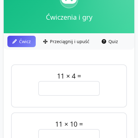
Ćwiczenia i gry
Ćwicz
Przeciągnij i upuść
Quiz
11 × 4 =
11 × 10 =