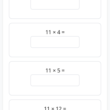
11 × 4 =
11 × 5 =
11 × 12 =