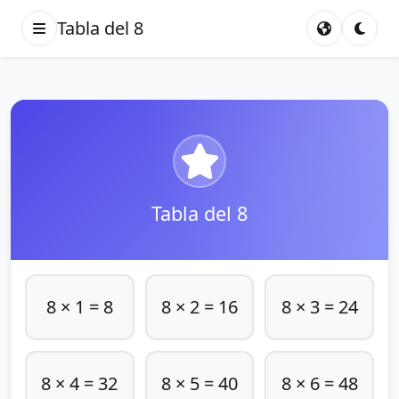
Tabla del 8
Tabla del 8
8 × 1 = 8
8 × 2 = 16
8 × 3 = 24
8 × 4 = 32
8 × 5 = 40
8 × 6 = 48