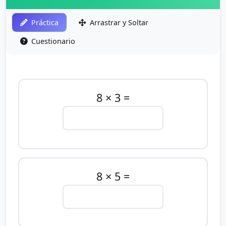
Práctica
Arrastrar y Soltar
Cuestionario
8 × 3 =
8 × 5 =