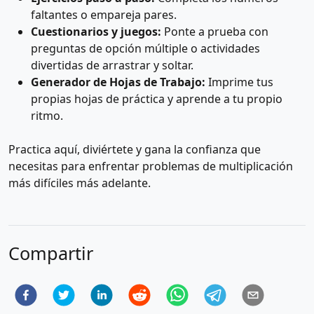
faltantes o empareja pares.
Cuestionarios y juegos:
Ponte a prueba con
preguntas de opción múltiple o actividades
divertidas de arrastrar y soltar.
Generador de Hojas de Trabajo:
Imprime tus
propias hojas de práctica y aprende a tu propio
ritmo.
Practica aquí, diviértete y gana la confianza que
necesitas para enfrentar problemas de multiplicación
más difíciles más adelante.
Compartir