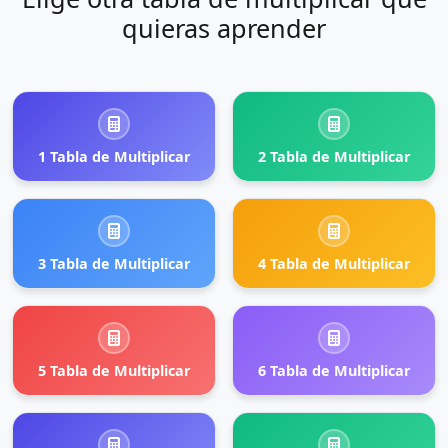
quieras aprender
1 Tabla de Multiplicar
2 Tabla de Multiplicar
3 Tabla de Multiplicar
4 Tabla de Multiplicar
5 Tabla de Multiplicar
6 Tabla de Multiplicar