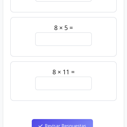
8 × 5 =
8 × 11 =
Revisar Respuestas