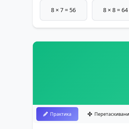
8 × 7 = 56
8 × 8 = 64
Практика
Перетаскиван