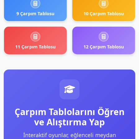
9 Çarpım Tablosu
10 Çarpım Tablosu
11 Çarpım Tablosu
12 Çarpım Tablosu
Çarpım Tablolarını Öğren
ve Alıştırma Yap
İnteraktif oyunlar, eğlenceli meydan