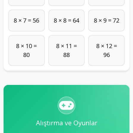
8 × 7 = 56
8 × 8 = 64
8 × 9 = 72
8 × 10 =
8 × 11 =
8 × 12 =
80
88
96
Alıştırma ve Oyunlar