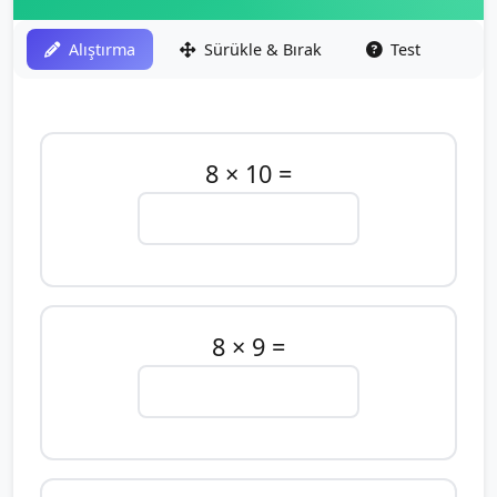
Alıştırma
Sürükle & Bırak
Test
8 × 10 =
8 × 9 =