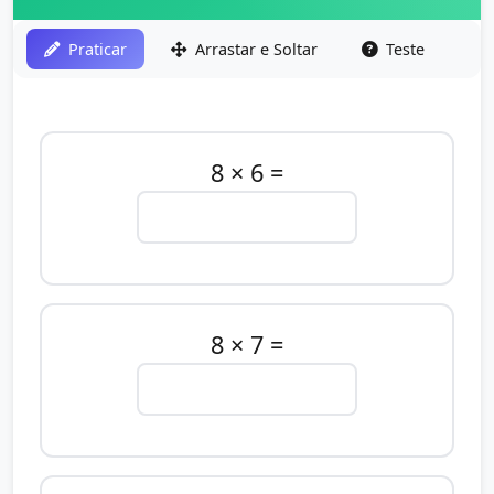
Praticar
Arrastar e Soltar
Teste
8 × 6 =
8 × 7 =