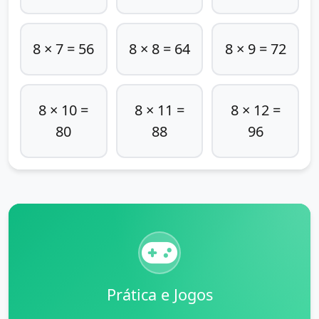
8 × 7 = 56
8 × 8 = 64
8 × 9 = 72
8 × 10 =
8 × 11 =
8 × 12 =
80
88
96
Prática e Jogos