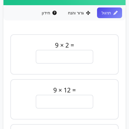
תרגול
גרור והנח
חידון
9 × 2 =
9 × 12 =