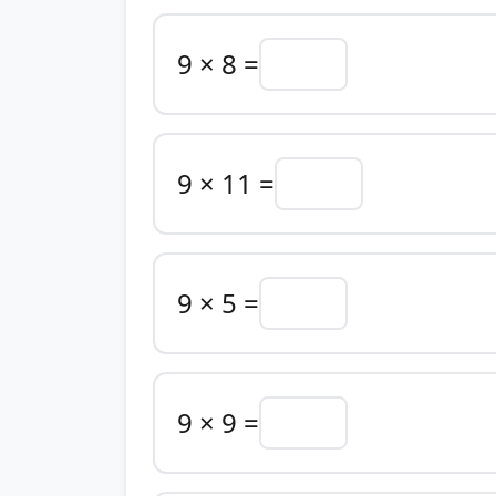
9 × 8 =
9 × 11 =
9 × 5 =
9 × 9 =