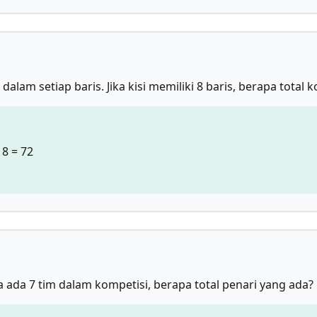
 dalam setiap baris. Jika kisi memiliki 8 baris, berapa total 
 8 = 72
ika ada 7 tim dalam kompetisi, berapa total penari yang ada?