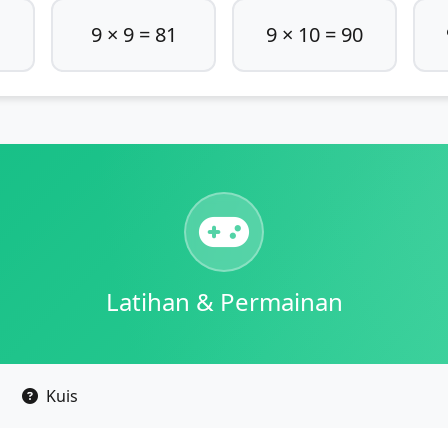
9 × 9 = 81
9 × 10 = 90
Latihan & Permainan
Kuis