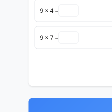
9 × 4 =
9 × 7 =