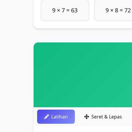
9 × 7 = 63
9 × 8 = 72
Latihan
Seret & Lepas