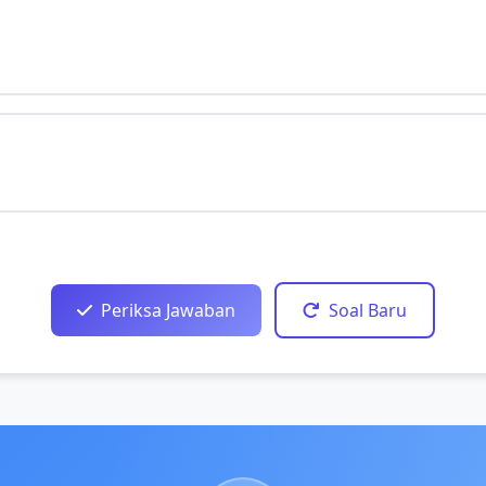
Periksa Jawaban
Soal Baru