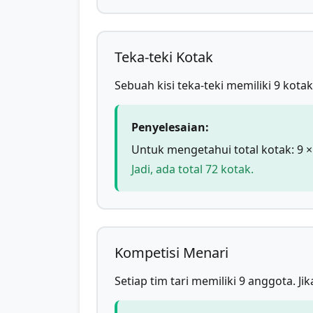
Teka-teki Kotak
Sebuah kisi teka-teki memiliki 9 kotak
Penyelesaian:
Untuk mengetahui total kotak: 9 ×
Jadi, ada total 72 kotak.
Kompetisi Menari
Setiap tim tari memiliki 9 anggota. J