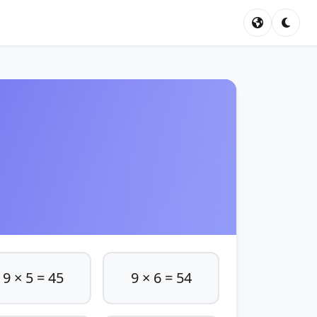
9 × 5 = 45
9 × 6 = 54