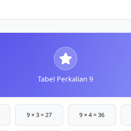
Tabel Perkalian 9
9 × 3 = 27
9 × 4 = 36