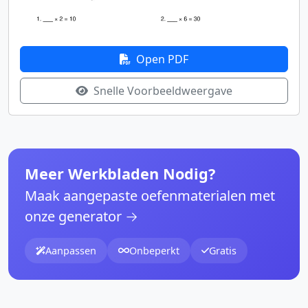
Open PDF
Snelle Voorbeeldweergave
Meer Werkbladen Nodig?
Maak aangepaste oefenmaterialen met
onze generator →
Aanpassen
Onbeperkt
Gratis