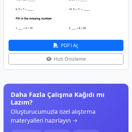
PDF'i Aç
Hızlı Önizleme
Daha Fazla Çalışma Kağıdı mı
Lazım?
Oluşturucumuzla özel alıştırma
materyalleri hazırlayın →