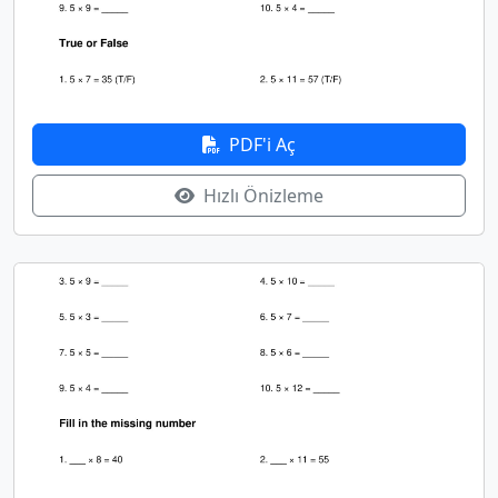
PDF'i Aç
Hızlı Önizleme