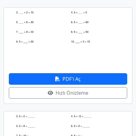
PDF'i Aç
Hızlı Önizleme