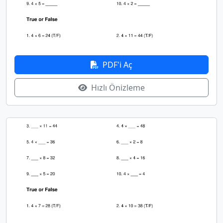
PDF'i Aç
Hızlı Önizleme