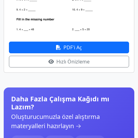
PDF'i Aç
Hızlı Önizleme
Daha Fazla Çalışma Kağıdı mı
Lazım?
Oluşturucumuzla özel alıştırma
materyalleri hazırlayın →