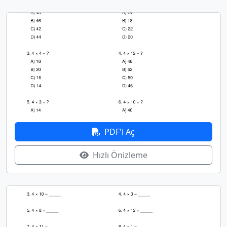
PDF'i Aç
Hızlı Önizleme