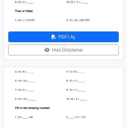
PDF'i Aç
Hızlı Önizleme