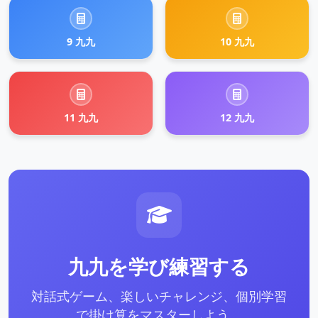
9 九九
10 九九
11 九九
12 九九
九九を学び練習する
対話式ゲーム、楽しいチャレンジ、個別学習
で掛け算をマスターしよう。