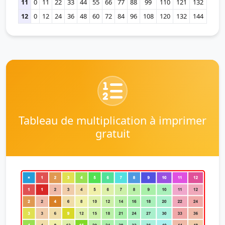
11
0
11
22
33
44
55
66
77
88
99
110
121
132
12
0
12
24
36
48
60
72
84
96
108
120
132
144
Tableau de multiplication à imprimer
gratuit