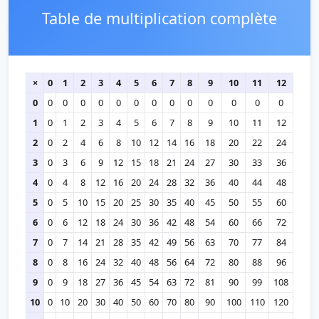
Table de multiplication complète
×
0
1
2
3
4
5
6
7
8
9
10
11
12
0
0
0
0
0
0
0
0
0
0
0
0
0
0
1
0
1
2
3
4
5
6
7
8
9
10
11
12
2
0
2
4
6
8
10
12
14
16
18
20
22
24
3
0
3
6
9
12
15
18
21
24
27
30
33
36
4
0
4
8
12
16
20
24
28
32
36
40
44
48
5
0
5
10
15
20
25
30
35
40
45
50
55
60
6
0
6
12
18
24
30
36
42
48
54
60
66
72
7
0
7
14
21
28
35
42
49
56
63
70
77
84
8
0
8
16
24
32
40
48
56
64
72
80
88
96
9
0
9
18
27
36
45
54
63
72
81
90
99
108
10
0
10
20
30
40
50
60
70
80
90
100
110
120