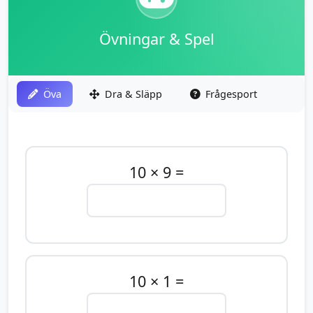
Övningar & Spel
Öva
Dra & Släpp
Frågesport
10 × 9 =
10 × 1 =