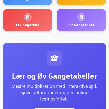
11 Gangetabel
12 Gangetabel
Lær og Øv Gangetabeller
Mestre multiplikation med interaktive spil,
sjove udfordringer og personlige
læringsforløb.