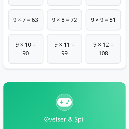
9 × 7 = 63
9 × 8 = 72
9 × 9 = 81
9 × 10 =
9 × 11 =
9 × 12 =
90
99
108
Øvelser & Spil