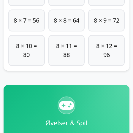
8 × 7 = 56
8 × 8 = 64
8 × 9 = 72
8 × 10 =
8 × 11 =
8 × 12 =
80
88
96
Øvelser & Spil