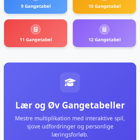
9 Gangetabel
10 Gangetabel
11 Gangetabel
12 Gangetabel
Lær og Øv Gangetabeller
Mestre multiplikation med interaktive spil,
sjove udfordringer og personlige
læringsforløb.